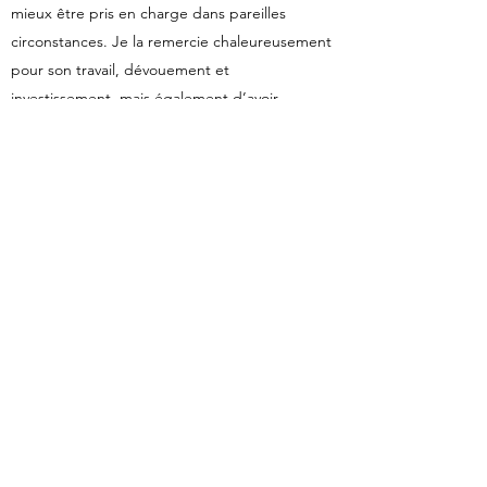
mieux être pris en charge dans pareilles
circonstances. Je la remercie chaleureusement
pour son travail, dévouement et
investissement, mais également d’avoir
toujours trouvé les mots qu’il fallait.
Rima B.
Lausanne
Vous avez récemment fait appel à nos services
et souhaitez partager votre expérience ?
Contactez-nous et nous serons heureux de
publier votre avis sur notre site.
Contact
Contactez-nous