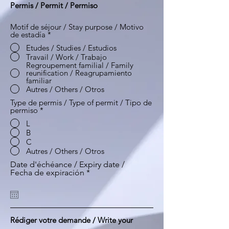
Permis / Permit / Permiso
Motif de séjour / Stay purpose / Motivo
de estadía
*
Etudes / Studies / Estudios
Travail / Work / Trabajo
Regroupement familial / Family
reunification / Reagrupamiento
familiar
Autres / Others / Otros
Type de permis / Type of permit / Tipo de
permiso
*
L
B
C
Autres / Others / Otros
Date d'échéance / Expiry date /
r
Fecha de expiración
*
e
q
u
i
r
Rédiger votre demande / Write your
e